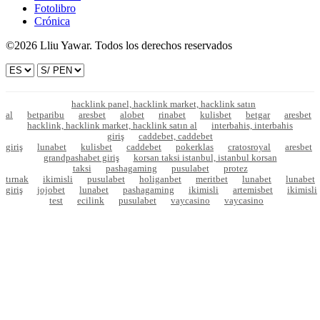
Fotolibro
Crónica
©2026 Lliu Yawar. Todos los derechos reservados
hacklink panel, hacklink market, hacklink satın
al
betparibu
aresbet
alobet
rinabet
kulisbet
betgar
aresbet
hacklink, hacklink market, hacklink satın al
interbahis, interbahis
giriş
caddebet, caddebet
giriş
lunabet
kulisbet
caddebet
pokerklas
cratosroyal
aresbet
grandpashabet giriş
korsan taksi istanbul, istanbul korsan
taksi
pashagaming
pusulabet
protez
tırnak
ikimisli
pusulabet
holiganbet
meritbet
lunabet
lunabet
giriş
jojobet
lunabet
pashagaming
ikimisli
artemisbet
ikimisli
test
ecilink
pusulabet
vaycasino
vaycasino