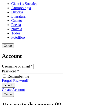
Ciencias Sociales
Antropología
Historia
Literatura
Cuento
Poesía
Novela
Todos
Fotolibro
Cerrar
Account
Username or email *
Password *
Remember me
Forgot Password?
Sign In
Create Account
Cerrar
Tu carrito de compra (0)