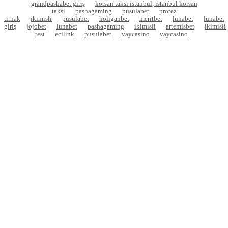
grandpashabet giriş
korsan taksi istanbul, istanbul korsan
taksi
pashagaming
pusulabet
protez
tırnak
ikimisli
pusulabet
holiganbet
meritbet
lunabet
lunabet
giriş
jojobet
lunabet
pashagaming
ikimisli
artemisbet
ikimisli
test
ecilink
pusulabet
vaycasino
vaycasino