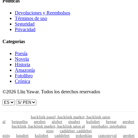
Políticas
Devoluciones y Reembolsos
Términos de uso
Seguridad
Privacidad
Categorías
Poesía
Novela
Historia
Amazonía
Fotolibro
Crónica
©2026 Lliu Yawar. Todos los derechos reservados
hacklink panel, hacklink market, hacklink satın
al
betparibu
aresbet
alobet
rinabet
kulisbet
betgar
aresbet
hacklink, hacklink market, hacklink satın al
interbahis, interbahis
giriş
caddebet, caddebet
giriş
lunabet
kulisbet
caddebet
pokerklas
cratosroyal
aresbet