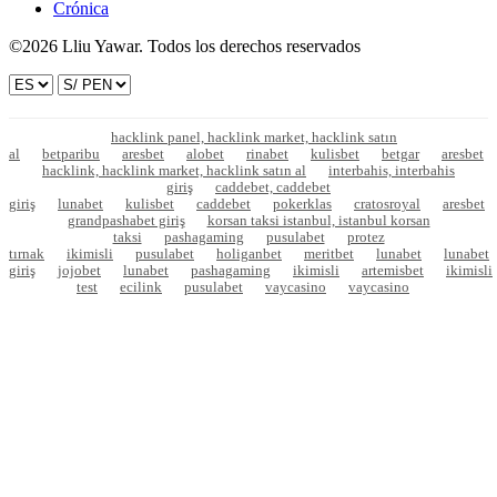
Crónica
©2026 Lliu Yawar. Todos los derechos reservados
hacklink panel, hacklink market, hacklink satın
al
betparibu
aresbet
alobet
rinabet
kulisbet
betgar
aresbet
hacklink, hacklink market, hacklink satın al
interbahis, interbahis
giriş
caddebet, caddebet
giriş
lunabet
kulisbet
caddebet
pokerklas
cratosroyal
aresbet
grandpashabet giriş
korsan taksi istanbul, istanbul korsan
taksi
pashagaming
pusulabet
protez
tırnak
ikimisli
pusulabet
holiganbet
meritbet
lunabet
lunabet
giriş
jojobet
lunabet
pashagaming
ikimisli
artemisbet
ikimisli
test
ecilink
pusulabet
vaycasino
vaycasino