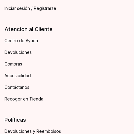
Iniciar sesión / Registrarse
Atención al Cliente
Centro de Ayuda
Devoluciones
Compras
Accesibilidad
Contáctanos
Recoger en Tienda
Políticas
Devoluciones y Reembolsos