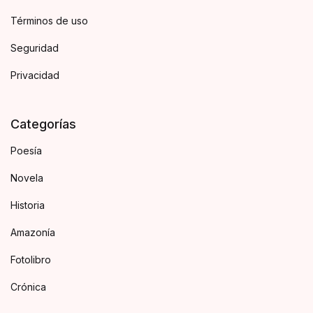
Términos de uso
Seguridad
Privacidad
Categorías
Poesía
Novela
Historia
Amazonía
Fotolibro
Crónica