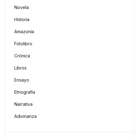
Novela
Historia
Amazonía
Fotolibro
Crónica
Libros
Ensayo
Etnografía
Narrativa
Adivinanza