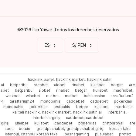
©2026 Lliu Yawar. Todos los derechos reservados
ES
S/ PEN
hacklink panel, hacklink market, hacklink satın
al
betparibu
aresbet
alobet
rinabet
kulisbet
betgar
are
sbet
betparibu
alobet
rinabet
betgar
kulisbet
madridbet
winxbet
winxbet
matbet
matbet
bahiscasino
taraftarium2
4
taraftarium24
monobahis
caddebet
caddebet
pokerklas
monobahis
pokerklas
jestbahis
betgar
kulisbet
interbahis
kaliteli hacklink, hacklink market, hacklink satın al
interbahis,
interbahis giriş
caddebet, caddebet
giriş
lunabet
kulisbet
caddebet
pokerklas
cratosroyal
are
sbet
betcio
grandpashabet, grandpashabet giriş
korsan taksi
istanbul, istanbul korsan taksi
pashagaming
pusulabet
protez