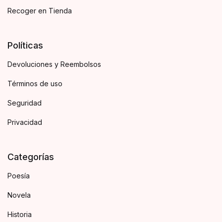
Recoger en Tienda
Políticas
Devoluciones y Reembolsos
Términos de uso
Seguridad
Privacidad
Categorías
Poesía
Novela
Historia