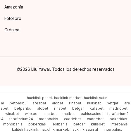
Amazonía
Fotolibro
Crónica
©2026 Lliu Yawar. Todos los derechos reservados
hacklink panel, hacklink market, hacklink satın
al
betparibu
aresbet
alobet
rinabet
kulisbet
betgar
are
sbet
betparibu
alobet
rinabet
betgar
kulisbet
madridbet
winxbet
winxbet
matbet
matbet
bahiscasino
taraftarium2
4
taraftarium24
monobahis
caddebet
caddebet
pokerklas
monobahis
pokerklas
jestbahis
betgar
kulisbet
interbahis
kaliteli hacklink, hacklink market, hacklink satın al
interbahis,