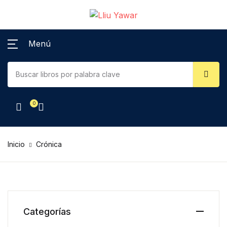
Catálogo por género
Account
Tu carrito de compra (0)
Cerrar
Cerrar
Menú
Username or email *
Ciencias Sociales
No hay productos en el carrito.
Antropología
0
Password *
Historia
Literatura
Inicio
Crónica
Forgot Password?
Remember me
Cuento
Poesía
Sign In
Categorías
Novela