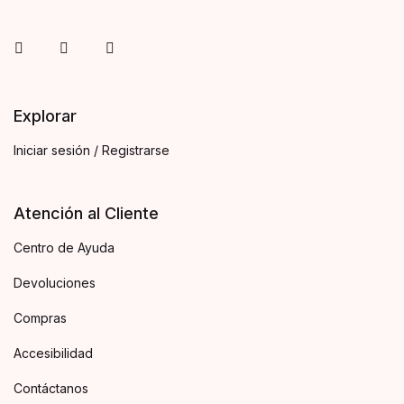
Instagram
Facebook
You Tube
Explorar
Iniciar sesión / Registrarse
Atención al Cliente
Centro de Ayuda
Devoluciones
Compras
Accesibilidad
Contáctanos