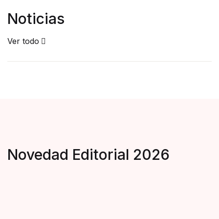
Noticias
Ver todo
Novedad Editorial 2026