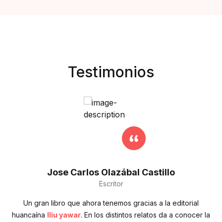
Testimonios
Jose Carlos Olazábal Castillo
Hernán Migoya
Luz Gina Gálvez
Pavel Aguilar
Marco Avilés
Julia Ponce
Guionista de cómic, de cine y escritor
Comunicadora y gestora cultural
Periodista y escritor
Arquitecta y poeta
Antropólogo
Escritor
Lliu Yawar
Un gran libro que ahora tenemos gracias a la editorial
Lliu Yawar
Yarush Yurivilca
Qaylakas
huancaína
lliu yawar
. En los distintos relatos da a conocer la
Quya Reyna
lliu yawar