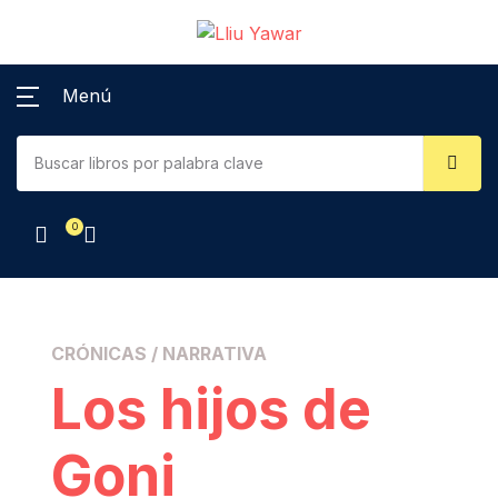
Menú
0
CRÓNICAS / NARRATIVA
P
Los hijos de
Goni