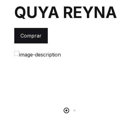
QUYA REYNA
Comprar