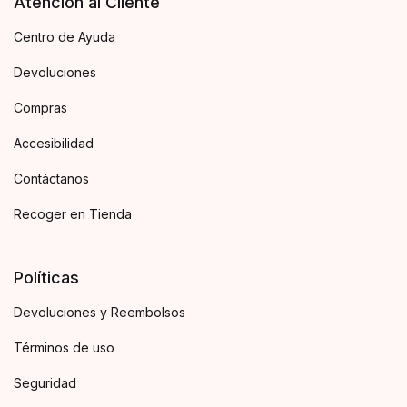
Atención al Cliente
Centro de Ayuda
Devoluciones
Compras
Accesibilidad
Contáctanos
Recoger en Tienda
Políticas
Devoluciones y Reembolsos
Términos de uso
Seguridad