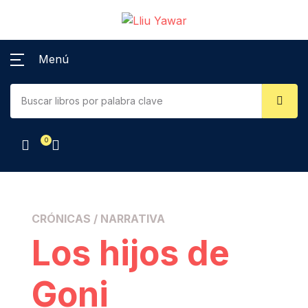
Catálogo por género
Account
Tu carrito de compra (0)
Cerrar
Cerrar
Menú
Username or email *
Ciencias Sociales
No hay productos en el carrito.
Antropología
0
Password *
Historia
Literatura
CRÓNICAS / NARRATIVA
Forgot Password?
Remember me
Cuento
Los hijos de
Poesía
Sign In
Goni
Novela