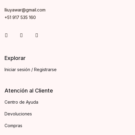
lliuyawar@gmail.com
+51 917 535 160
Instagram
Facebook
You Tube
Explorar
Iniciar sesión / Registrarse
Atención al Cliente
Centro de Ayuda
Devoluciones
Compras