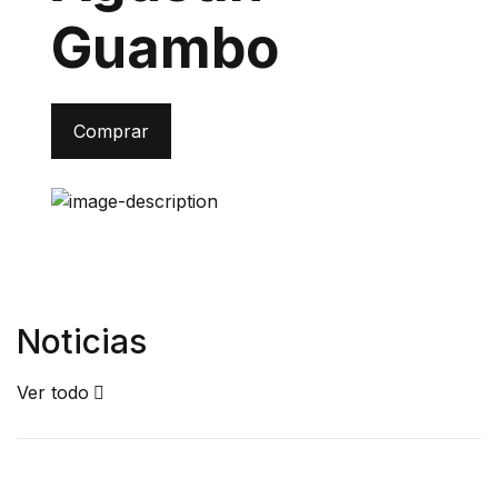
Guambo
Comprar
Noticias
Ver todo