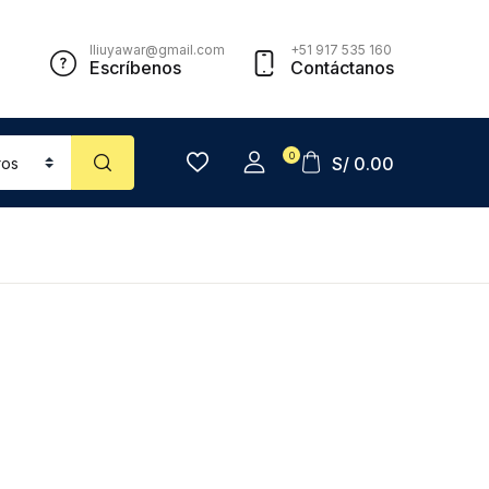
lliuyawar@gmail.com
+51 917 535 160
Escríbenos
Contáctanos
0
S/
0.00