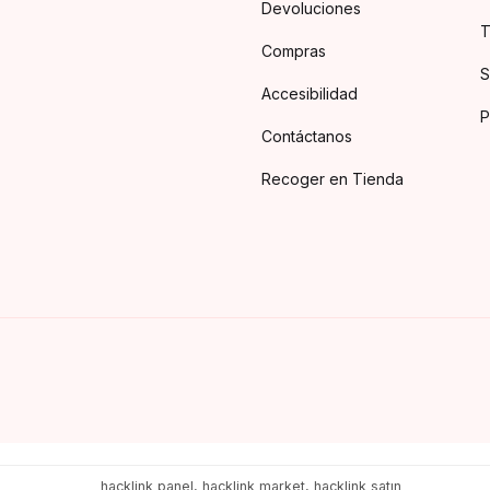
Devoluciones
T
Compras
S
Accesibilidad
P
Contáctanos
Recoger en Tienda
hacklink panel, hacklink market, hacklink satın