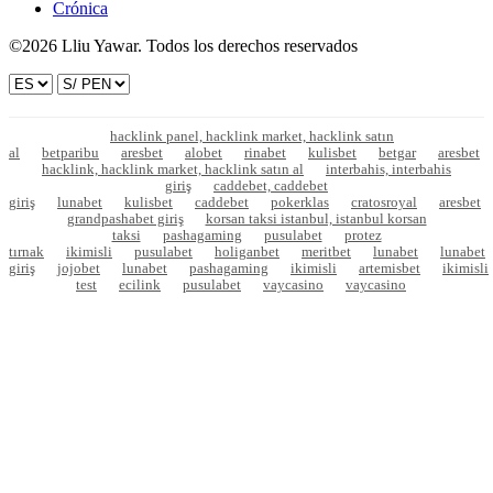
Crónica
©2026 Lliu Yawar. Todos los derechos reservados
hacklink panel, hacklink market, hacklink satın
al
betparibu
aresbet
alobet
rinabet
kulisbet
betgar
aresbet
hacklink, hacklink market, hacklink satın al
interbahis, interbahis
giriş
caddebet, caddebet
giriş
lunabet
kulisbet
caddebet
pokerklas
cratosroyal
aresbet
grandpashabet giriş
korsan taksi istanbul, istanbul korsan
taksi
pashagaming
pusulabet
protez
tırnak
ikimisli
pusulabet
holiganbet
meritbet
lunabet
lunabet
giriş
jojobet
lunabet
pashagaming
ikimisli
artemisbet
ikimisli
test
ecilink
pusulabet
vaycasino
vaycasino