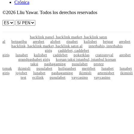
Crónica
©2026 Lliu Yawar. Todos los derechos reservados
hacklink panel, hacklink market, hacklink satın
al
betparibu
aresbet
alobet
rinabet
kulisbet
betgar
aresbet
hacklink, hacklink market, hacklink satın al
interbahis, interbahis
giriş
caddebet, caddebet
giriş
lunabet
kulisbet
caddebet
pokerklas
cratosroyal
aresbet
grandpashabet giriş
korsan taksi istanbul, istanbul korsan
taksi
pashagaming
pusulabet
protez
tırnak
ikimisli
pusulabet
holiganbet
meritbet
lunabet
lunabet
giriş
jojobet
lunabet
pashagaming
ikimisli
artemisbet
ikimisli
test
ecilink
pusulabet
vaycasino
vaycasino