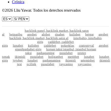
Crónica
©2026 Lliu Yawar. Todos los derechos reservados
hacklink panel, hacklink market, hacklink satın
al
betparibu
aresbet
alobet
rinabet
kulisbet
betgar
aresbet
hacklink, hacklink market, hacklink satın al
interbahis, interbahis
giriş
caddebet, caddebet
giriş
lunabet
kulisbet
caddebet
pokerklas
cratosroyal
aresbet
grandpashabet giriş
korsan taksi istanbul, istanbul korsan
taksi
pashagaming
pusulabet
protez
tırnak
ikimisli
pusulabet
holiganbet
meritbet
lunabet
lunabet
giriş
jojobet
lunabet
pashagaming
ikimisli
artemisbet
ikimisli
test
ecilink
pusulabet
vaycasino
vaycasino