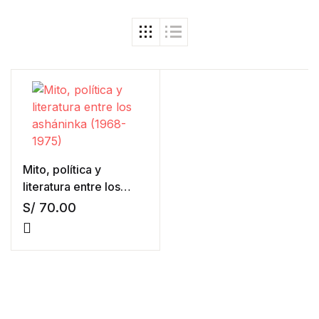
Mito, política y
literatura entre los
asháninka (1968-1975)
S/
70.00