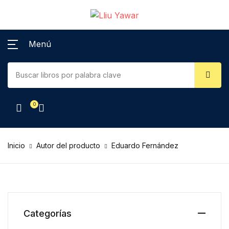
Catálogo por género
Account
Tu carrito de compra (0)
Cerrar
Cerrar
Menú
Username or email *
Ciencias Sociales
No hay productos en el carrito.
Antropología
0
Password *
Historia
Literatura
Inicio
Autor del producto
Eduardo Fernández
Forgot Password?
Remember me
Cuento
Poesía
Sign In
Categorías
Novela