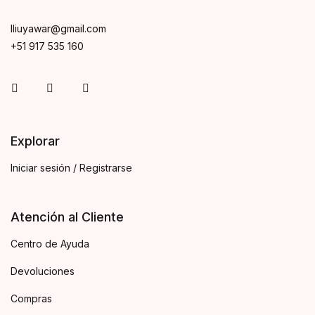
lliuyawar@gmail.com
+51 917 535 160
Instagram
Facebook
You Tube
Explorar
Iniciar sesión / Registrarse
Atención al Cliente
Centro de Ayuda
Devoluciones
Compras