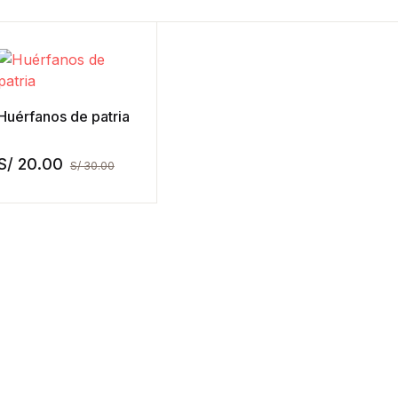
Huérfanos de patria
S/
20.00
S/
30.00