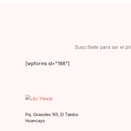
Suscríbete para ser el p
[wpforms id="168"]
Psj. Girasoles 155, El Tambo
Huancayo