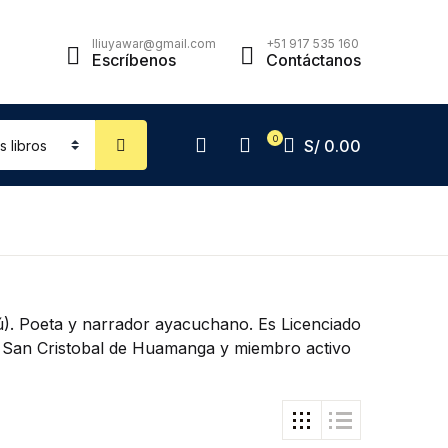
o de compra (0)
Account
Cerrar
Cerrar
lliuyawar@gmail.com
+51 917 535 160
Escríbenos
Contáctanos
sername or email *
0
S/
0.00
No hay productos en el carrito.
assword *
). Poeta y narrador ayacuchano. Es Licenciado
Forgot Password?
emember me
e San Cristobal de Huamanga y miembro activo
Sign In