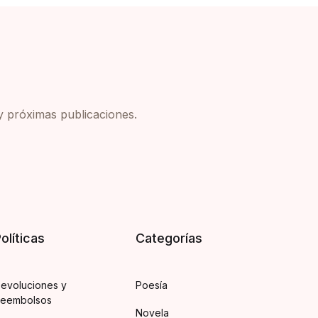
y próximas publicaciones.
olíticas
Categorías
evoluciones y
Poesía
eembolsos
Novela