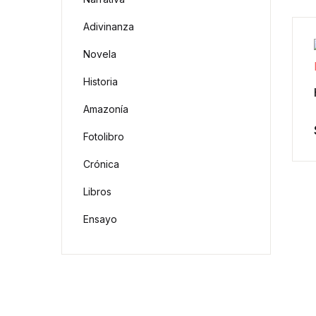
Todos
Adivinanza
Novela
Fotolibro
Historia
Amazonía
Fotolibro
Crónica
Libros
Ensayo