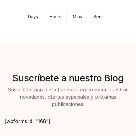
Create Account
Todos
Days
Hours
Mins
Secs
Fotolibro
Suscríbete a nuestro Blog
Suscríbete para ser el primero en conocer nuestras
novedades, ofertas especiales y próximas
publicaciones.
[wpforms id="168"]