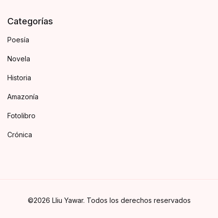
Categorías
Poesía
Novela
Historia
Amazonía
Fotolibro
Crónica
©2026 Lliu Yawar. Todos los derechos reservados