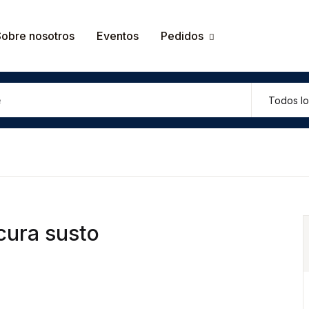
Tu carrit
Sobre nosotros
Eventos
Pedidos
U
P
cura susto
R