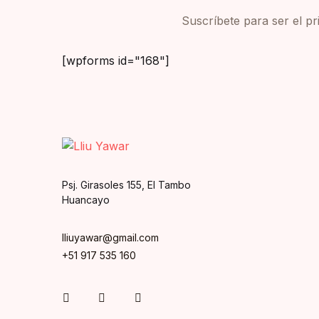
Suscríbete para ser el p
[wpforms id="168"]
Psj. Girasoles 155, El Tambo
Huancayo
lliuyawar@gmail.com
+51 917 535 160
Instagram
Facebook
You Tube