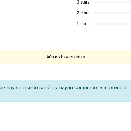
3 stars
2 stars
1 stars
Aún no hay reseñas
 que hayan iniciado sesión y hayan comprado este producto