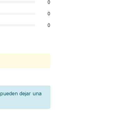
0
0
0
 pueden dejar una