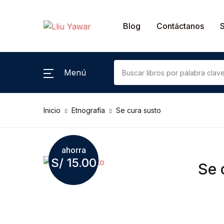
Catálogo por género
Blog
Contáctanos
Ciencias Sociales
Menú
Antropología
Inicio
Etnografía
Se cura susto
Historia
Literatura
ahorra
S/
15.00
Cuento
Se 
Poesía
Novela