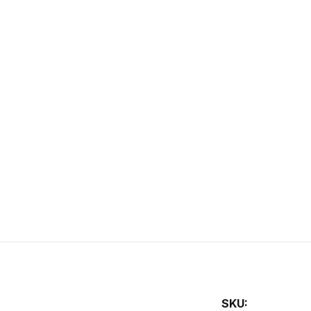
Todos
Fotolibro
SKU: