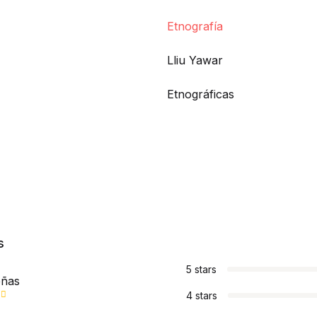
Etnografía
Lliu Yawar
Etnográficas
s
5 stars
eñas
4 stars