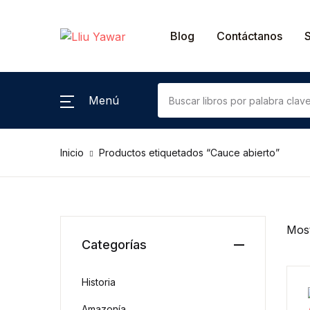
Catálogo por género
Blog
Contáctanos
Ciencias Sociales
Menú
Antropología
Inicio
Productos etiquetados “Cauce abierto”
Historia
Literatura
Cuento
Most
Categorías
Poesía
Historia
Novela
Amazonía