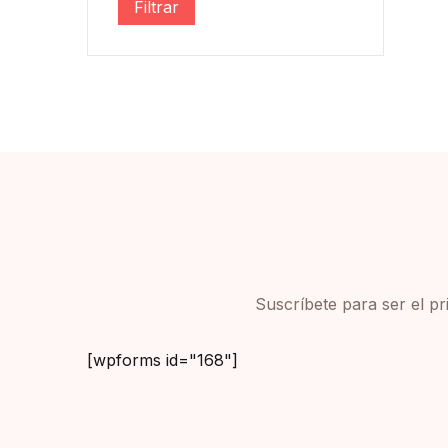
Filtrar
Precio mínimo
Precio máximo
Suscríbete para ser el p
[wpforms id="168"]