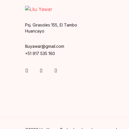
Psj. Girasoles 155, El Tambo
Huancayo
lliuyawar@gmail.com
+51 917 535 160
Instagram
Facebook
You Tube