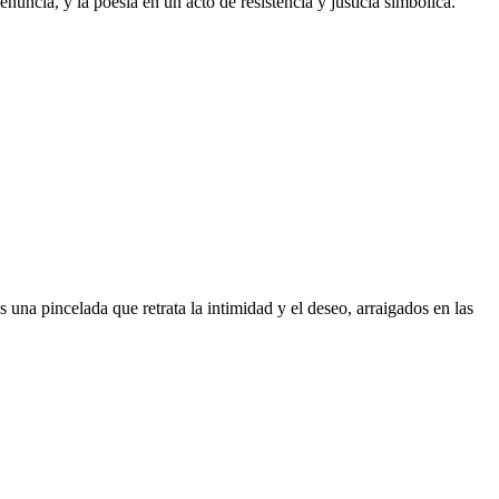
uncia, y la poesía en un acto de resistencia y justicia simbólica.
 una pincelada que retrata la intimidad y el deseo, arraigados en las