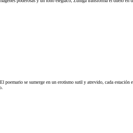
imágenes poderosas y un tono elegíaco, Zúñiga transforma el duelo en den
El poemario se sumerge en un erotismo sutil y atrevido, cada estación es
o.