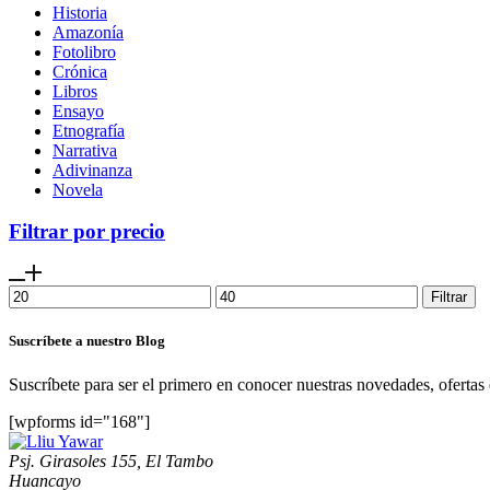
Historia
Amazonía
Fotolibro
Crónica
Libros
Ensayo
Etnografía
Narrativa
Adivinanza
Novela
Filtrar por precio
Precio
Precio
Filtrar
mínimo
máximo
Suscríbete a nuestro Blog
Suscríbete para ser el primero en conocer nuestras novedades, ofertas
[wpforms id="168"]
Psj. Girasoles 155, El Tambo
Huancayo