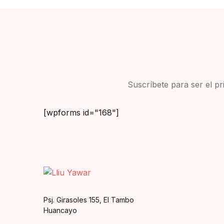
Suscríbete para ser el p
[wpforms id="168"]
Psj. Girasoles 155, El Tambo
Huancayo