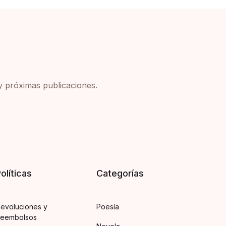
y próximas publicaciones.
olíticas
Categorías
evoluciones y
Poesía
eembolsos