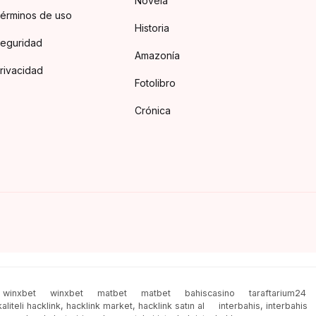
Novela
érminos de uso
Historia
eguridad
Amazonía
rivacidad
Fotolibro
Crónica
winxbet
winxbet
matbet
matbet
bahiscasino
taraftarium24
kaliteli hacklink, hacklink market, hacklink satın al
interbahis, interbahis