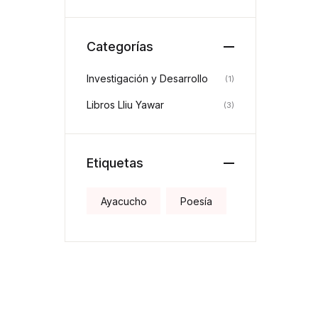
Create Account
Categorías
Investigación y Desarrollo
(1)
Libros Lliu Yawar
(3)
Etiquetas
Ayacucho
Poesía