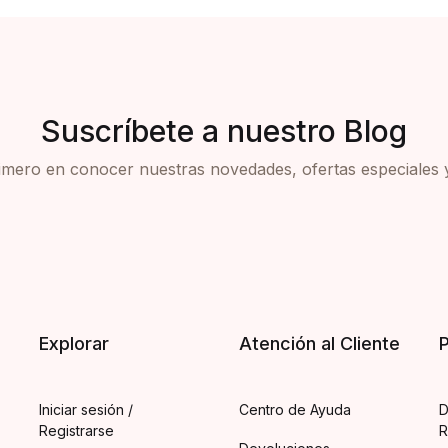
Suscríbete a nuestro Blog
rimero en conocer nuestras novedades, ofertas especiales 
Explorar
Atención al Cliente
P
Iniciar sesión /
Centro de Ayuda
D
Registrarse
R