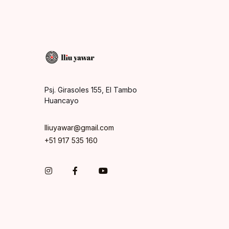
Psj. Girasoles 155, El Tambo
Huancayo
lliuyawar@gmail.com
+51 917 535 160
Instagram
Facebook
You Tube