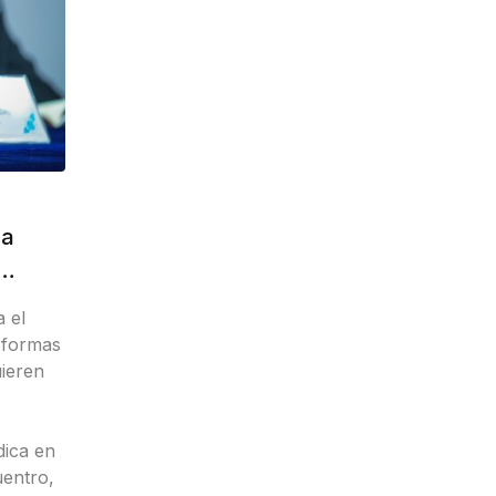
la
a el
 formas
uieren
dica en
uentro,