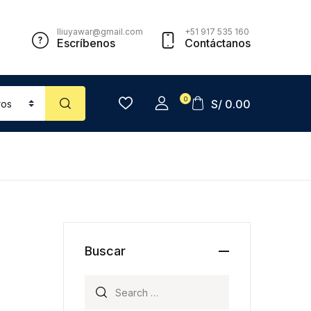
lliuyawar@gmail.com
+51 917 535 160
Escríbenos
Contáctanos
0
S/
0.00
Buscar
Search for: